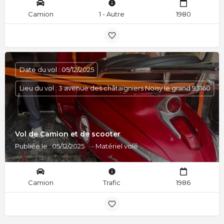
Camion
1 - Autre
1980
Date du vol : 05/12/2025
Lieu du vol : 3 avenue des châtaigniers Noisy le grand 93160
Vol de Camion et de scooter
Publiée le : 05/12/2025
- Matériel volé
Camion
Trafic
1986