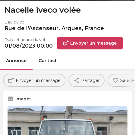
Nacelle iveco volée
Lieu du vol
Rue de l'Ascenseur, Arques, France
Date et heure du vol
Envoyer un message
01/08/2023 00:00
Annonce
Contact
Envoyer un message
Partager
Sauveg
Images