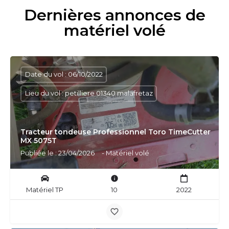
Dernières annonces de
matériel volé
Date du vol : 06/10/2022
Lieu du vol : petilliere 01340 malafretaz
Tracteur tondeuse Professionnel Toro TimeCutter
MX 5075T
Publiée le : 23/04/2026
- Matériel volé
Matériel TP
10
2022