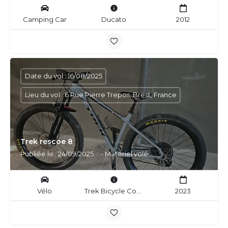
Camping Car
Ducato
2012
Date du vol : 16/08/2025
Lieu du vol : 6 Rue Pierre Trepos, Brest, France
Trek rescoe 8
Publiée le : 24/09/2025
- Matériel volé
Vélo
Trek Bicycle Corporation
2023