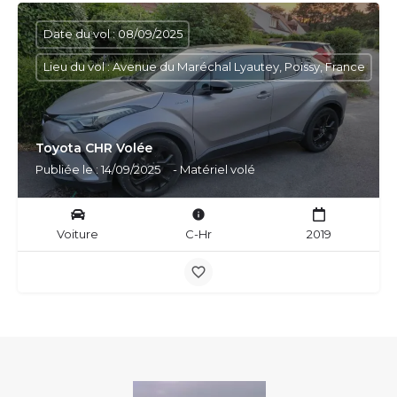
Date du vol : 08/09/2025
Lieu du vol : Avenue du Maréchal Lyautey, Poissy, France
Toyota CHR Volée
Publiée le : 14/09/2025
- Matériel volé
Voiture
C-Hr
2019