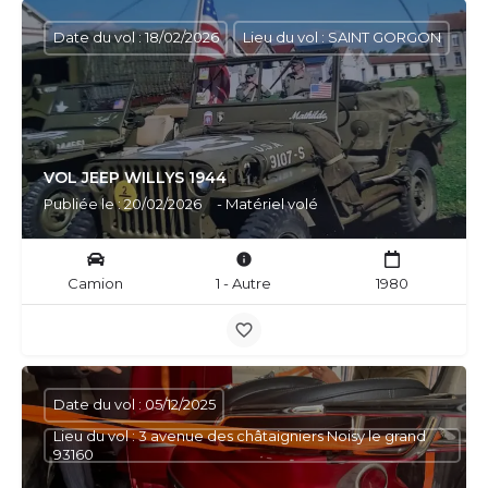
Date du vol : 18/02/2026
Lieu du vol : SAINT GORGON
VOL JEEP WILLYS 1944
Publiée le : 20/02/2026
- Matériel volé
Camion
1 - Autre
1980
Date du vol : 05/12/2025
Lieu du vol : 3 avenue des châtaigniers Noisy le grand
93160