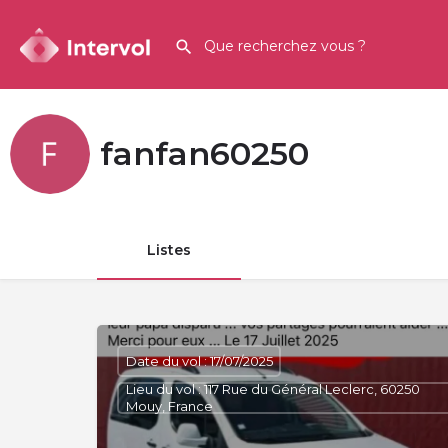
fanfan60250
Listes
Date du vol : 17/07/2025
Lieu du vol : 117 Rue du Général Leclerc, 60250
Mouy, France