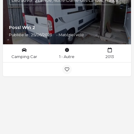
Lieu du vol : 2 La Noé, Notre-Dame-des-Landes, France
Possl Win 2
Publiée le : 25/06/2023
- Matériel volé
Camping Car
1 - Autre
2013